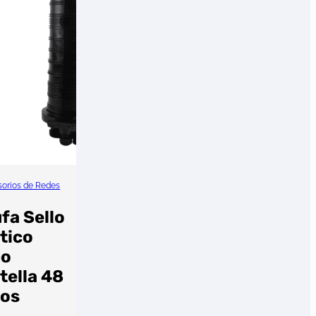
orios de Redes
fa Sello
tico
po
tella 48
los