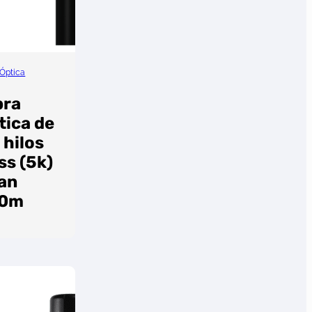
 Óptica
bra
tica de
 hilos
ss (5k)
an
00m