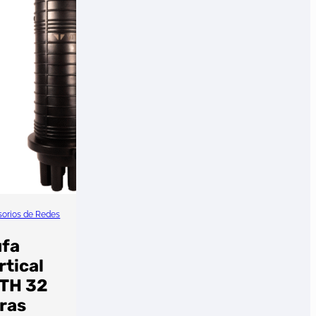
orios de Redes
fa
rtical
TH 32
bras