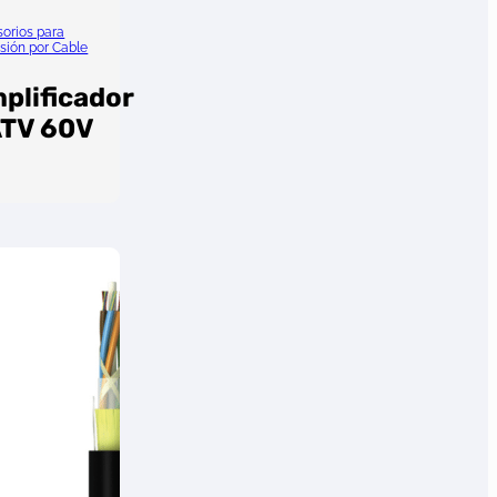
orios para
isión por Cable
plificador
TV 60V