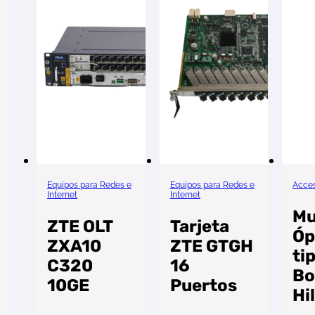
Equipos para Redes e
Equipos para Redes e
Acces
Internet
Internet
Mu
ZTE OLT
Tarjeta
Óp
ZXA10
ZTE GTGH
ti
C320
16
Bo
10GE
Puertos
Hi