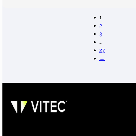
1
2
3
…
27
→