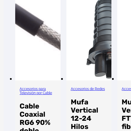
Accesorios para
Accesorios de Redes
Acces
Televisión por Cable
Mufa
Mu
Cable
Vertical
Ve
Coaxial
12-24
FT
RG6 90%
Hilos
fi
doble