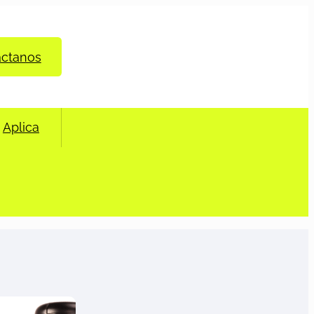
áctanos
Aplica