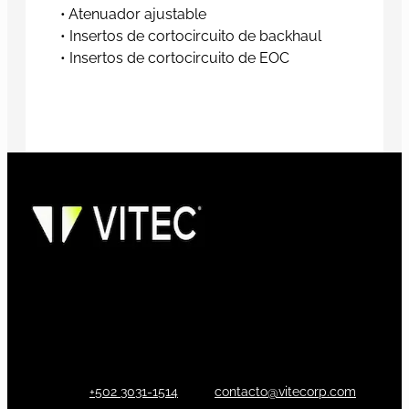
• Atenuador ajustable
• Insertos de cortocircuito de backhaul
• Insertos de cortocircuito de EOC
+502 3031-1514
contacto@vitecorp.com