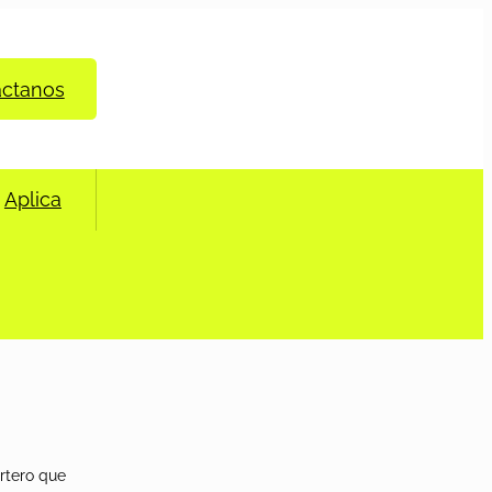
áctanos
Aplica
rtero que