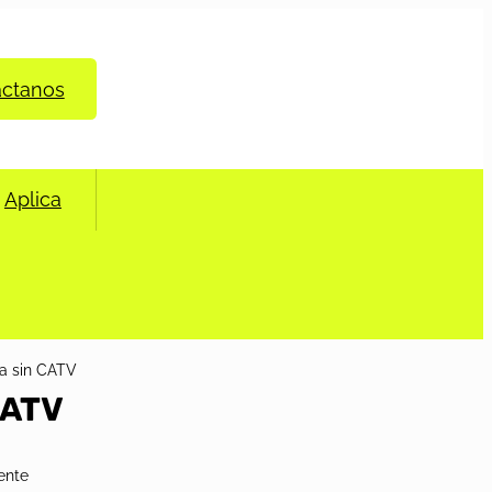
áctanos
Aplica
a sin CATV
CATV
ente