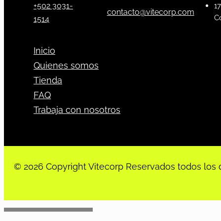
+502 3031-
17
contacto@vitecorp.com
C
1514
Inicio
Quienes somos
Tienda
FAQ
Trabaja con nosotros
© 2026 Copyright Vitecorp Reservados todos los 
Desarrollado por
Estoria