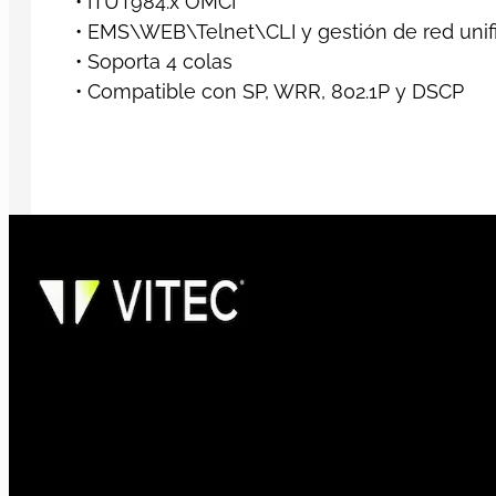
• ITUT984.x OMCI
• EMS\WEB\Telnet\CLI y gestión de red uni
• Soporta 4 colas
• Compatible con SP, WRR, 802.1P y DSCP