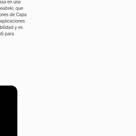
asa en una
ealtek), que
iones de Capa
 aplicaciones
bilidad y es
oS para