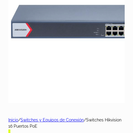
Inicio
/
Switches y Equipos de Conexión
/
Switches Hikvision
16 Puertos PoE