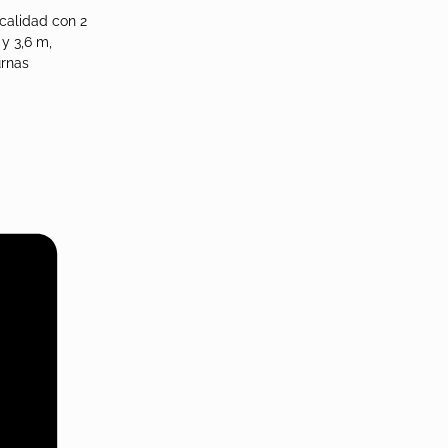
calidad con 2
 y 3,6 m,
urnas