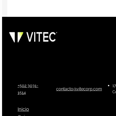
+502 3031-
17
contacto@vitecorp.com
C
1514
Inicio