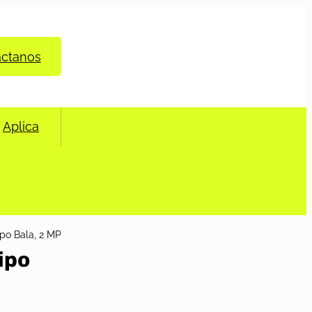
áctanos
Aplica
ipo Bala, 2 MP
ipo