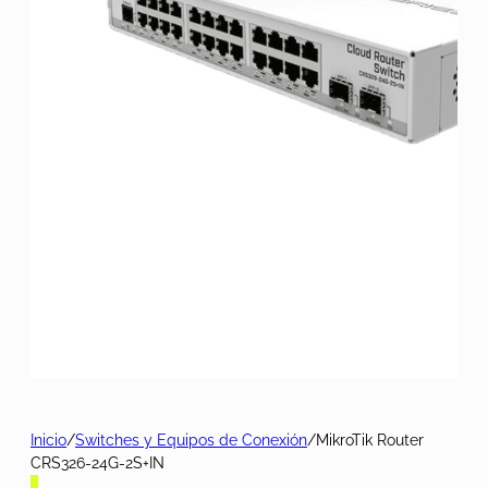
Inicio
/
Switches y Equipos de Conexión
/
MikroTik Router
CRS326-24G-2S+IN