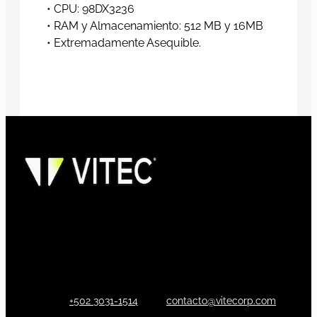
• CPU: 98DX3236
• RAM y Almacenamiento: 512 MB y 16MB
• Extremadamente Asequible.
+502 3031-1514
contacto@vitecorp.com