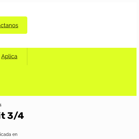
áctanos
Aplica
4
it 3/4
ricada en