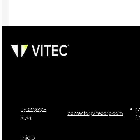
+502 3031-
17
contacto@vitecorp.com
C
1514
Inicio