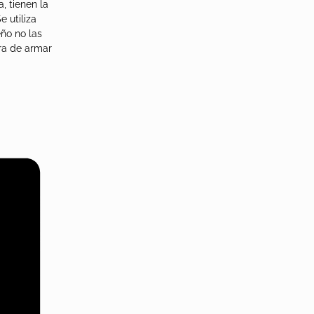
, tienen la
 utiliza
ño no las
ora de armar