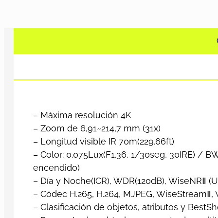
– Máxima resolución 4K
– Zoom de 6,91~214,7 mm (31x)
– Longitud visible IR 70m(229.66ft)
– Color: 0.075Lux(F1.36, 1/30seg, 30IRE) / B
encendido)
– Día y Noche(ICR), WDR(120dB), WiseNRⅡ (Us
– Códec H.265, H.264, MJPEG, WiseStreamⅡ,
– Clasificación de objetos, atributos y BestSh