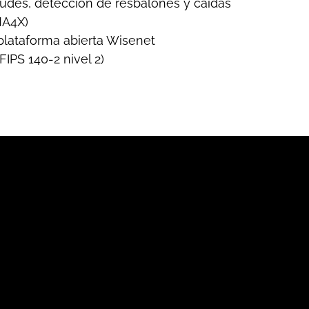
udes, detección de resbalones y caídas
MA4X)
plataforma abierta Wisenet
IPS 140-2 nivel 2)