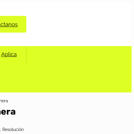
áctanos
Aplica
mera
mera
x. Resolución