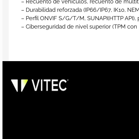
– Recuento de vehículos, recuento de multit
– Durabilidad reforzada (IP66/IP67, IK10, NE
– Perfil ONVIF S/G/T/M, SUNAPI(HTTP API), 
– Ciberseguridad de nivel superior (TPM con F