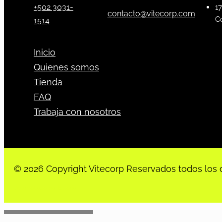
+502 3031-
17
contacto@vitecorp.com
C
1514
Inicio
Quienes somos
Tienda
FAQ
Trabaja con nosotros
© 2026 Copyright Vitecorp Reservados todos los 
Desarrollado por
Estoria