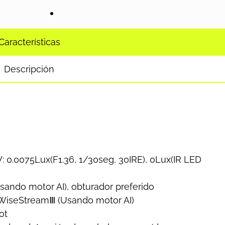
Características
Descripción
W: 0.0075Lux(F1.36, 1/30seg, 30IRE), 0Lux(IR LED
ando motor AI), obturador preferido
 WiseStreamⅢ (Usando motor AI)
ot