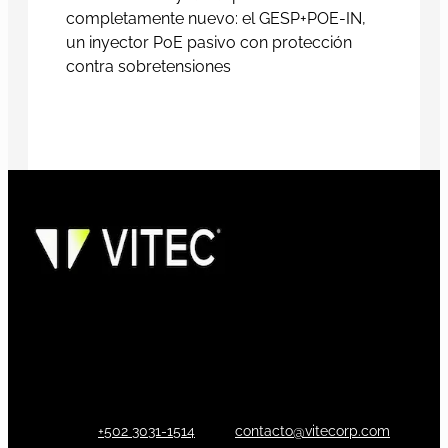
completamente nuevo: el GESP+POE-IN,
un inyector PoE pasivo con protección
contra sobretensiones
+502 3031-1514
contacto@vitecorp.com