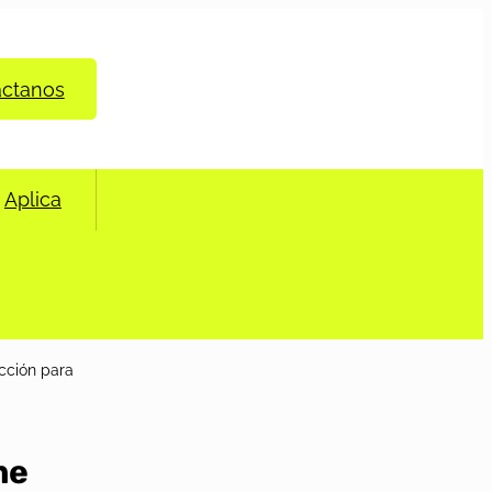
áctanos
Aplica
cción para
me