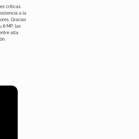
s críticas.
istencia a la
ores. Gracias
u 8 MP, las
ntre alta
ón.