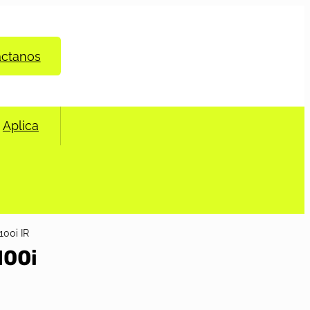
áctanos
Aplica
00i IR
100i