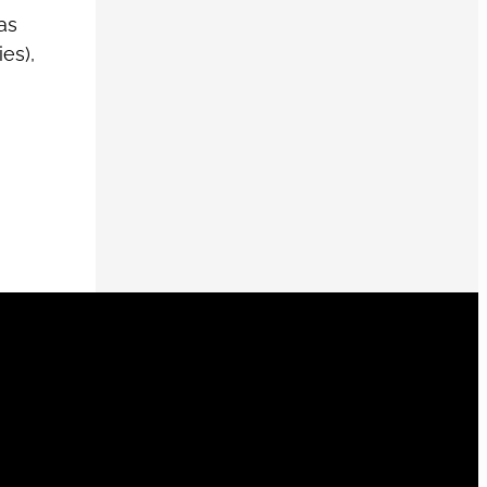
as
es),