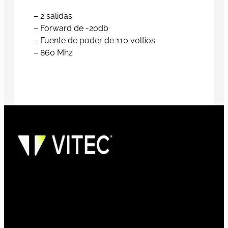
– 2 salidas
– Forward de -20db
– Fuente de poder de 110 voltios
– 860 Mhz