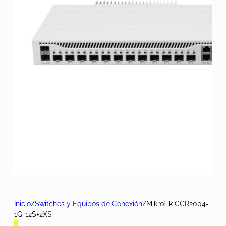
Inicio
/
Switches y Equipos de Conexión
/
MikroTik CCR2004-
1G-12S+2XS