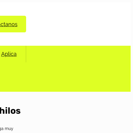
áctanos
Aplica
hilos
nga muy