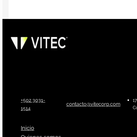
+502 3031-
17
contacto@vitecorp.com
C
1514
Inicio