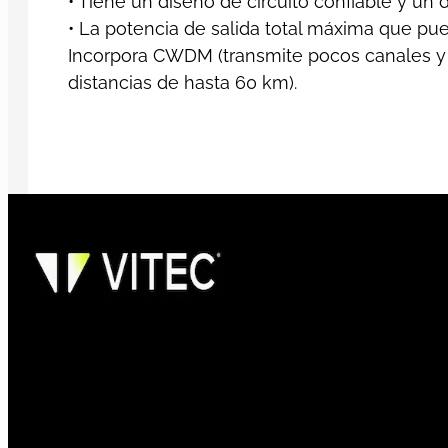
• Tiene un diseño de circuito confiable y un d
• La potencia de salida total máxima que pue
Incorpora CWDM (transmite pocos canales y u
distancias de hasta 60 km).