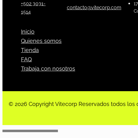
+502 3031-
17
contacto@vitecorp.com
C
1514
Inicio
Quienes somos
Tienda
FAQ
Trabaja con nosotros
© 2026 Copyright Vitecorp Reservados todos los 
Desarrollado por
Estoria