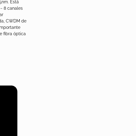
5nm. Está
~ 8 canales
ar
onda, CWDM de
 importante
 fibra óptica