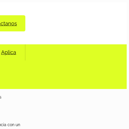
áctanos
Aplica
s
ncia con un